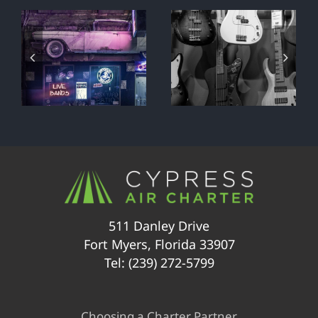
While my
It just
e
guitar gently
sounds
weeps
better
511 Danley Drive
Fort Myers, Florida 33907
Tel: (239) 272-5799
Choosing a Charter Partner